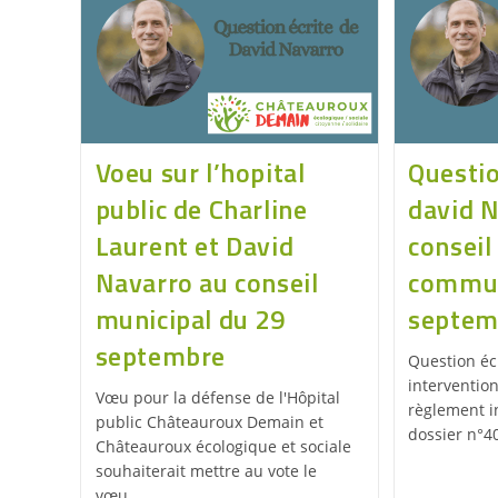
Voeu sur l’hopital
Questio
public de Charline
david 
Laurent et David
conseil
Navarro au conseil
commun
municipal du 29
septem
septembre
Question éc
intervention
Vœu pour la défense de l'Hôpital
règlement i
public Châteauroux Demain et
dossier n°4
Châteauroux écologique et sociale
souhaiterait mettre au vote le
vœu…