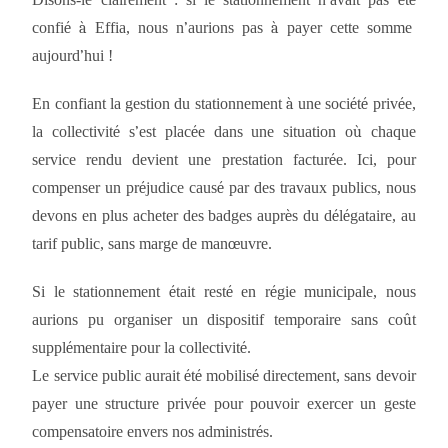
’
é
é
confi
é
à
Effia, nous n
’
aurions pas
à
payer cette somme
aujourd
’
hui
!
En confiant la gestion du stationnement
à
une soci
é
t
é
priv
é
e,
la collectivit
é
s
’
est plac
é
e dans une situation o
ù
chaque
service rendu devient une prestation factur
é
e. Ici, pour
compenser un pr
é
judice caus
é
par des travaux publics, nous
devons en plus acheter des badges aupr
è
s du d
é
l
é
gataire, au
tarif public, sans marge de man
œ
uvre.
Si le stationnement
é
tait rest
é
en r
é
gie municipale, nous
aurions pu organiser un dispositif temporaire sans co
û
t
suppl
é
mentaire pour la collectivit
é
.
Le service public aurait
é
t
é
mobilis
é
directement, sans devoir
payer une structure priv
é
e pour pouvoir exercer un geste
compensatoire envers nos administr
é
s.