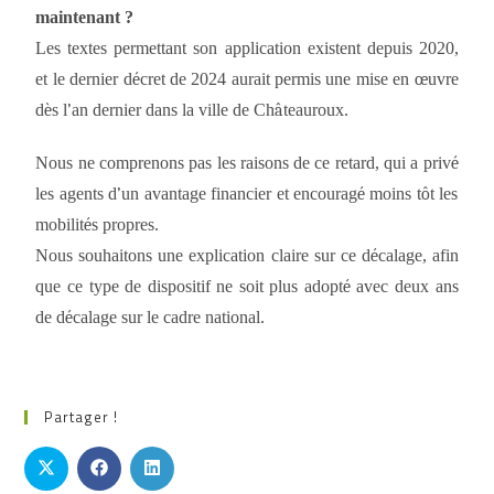
maintenant ?
Les textes permettant son application existent depuis 2020,
et le dernier d
é
cret de 2024 aurait permis une mise en
œ
uvre
d
è
s l
’
an dernier dans la ville de Ch
â
teauroux.
Nous ne comprenons pas les raisons de ce retard, qui a priv
é
les agents d
’
un avantage financier et encourag
é
moins t
ô
t les
mobilit
é
s propres.
Nous souhaitons une explication claire sur ce d
é
calage, afin
que ce type de dispositif ne soit plus adopt
é
avec deux ans
de d
é
calage sur le cadre national.
Partager !