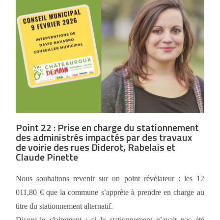
Point 22 : Prise en charge du stationnement
des administrés impactés par des travaux
de voirie des rues Diderot, Rabelais et
Claude Pinette
Nous souhaitons revenir sur un point r
é
v
é
lateur : les 12
011,80
€
que la commune s
’
appr
ê
te
à
prendre en charge au
titre du stationnement alternatif.
Disons-le clairement : si le stationnement n
avait pas
t