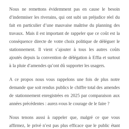
Nous ne remettons
é
videmment pas en cause le besoin
d
’
indemniser les riverains, qui ont subi un pr
é
judice r
é
el du
fait en particulier d
’
une mauvaise ma
î
trise du planning des
travaux. Mais il est important de rappeler que ce co
û
t est la
cons
é
quence directe de votre choix politique de d
é
l
é
guer le
stationnement. Il vient s
’
ajouter
à
tous les autres co
û
ts
ajout
é
s depuis la convention de d
é
l
é
gation
à
Effia et surtout
à
la pluie d
’
amendes qu
’
ont d
û
supporter les usagers.
A ce propos nous vous rappelons une fois de plus notre
demande que soit rendus publics le chiffre total des amendes
de stationnement enregistr
é
es en 2025 par comparaison aux
ann
é
es pr
é
c
é
dentes
: aurez-vous le courage de le faire
?
Nous tenons aussi
à
rappeler que, malgr
é
ce que vous
affirmez, le priv
é
n
’
est pas plus efficace que le public
é
tant