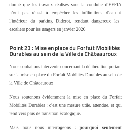
donn
é
que les travaux r
é
alis
é
s sous la conduite d
’
EFFIA
n
’
ont pas r
é
ussi
à
emp
ê
cher les infiltrations d
’
eau
à
l
’
int
é
rieur du parking Diderot, rendant dangereux les
escaliers pour les usagers en janvier 2026.
Point 23 : Mise en place du Forfait Mobilités
Durables au sein de la Ville de Châteauroux
Nous souhaitons intervenir concernant la d
é
lib
é
ration portant
sur la mise en place du Forfait Mobilit
é
s Durables au sein de
la Ville de Ch
â
teauroux
Nous soutenons
é
videmment la mise en place du Forfait
Mobilit
é
s Durables : c
’
est une mesure utile, attendue, et qui
tend vers plus de transition
é
cologique
.
Mais nous nous interrogeons :
pourquoi seulement