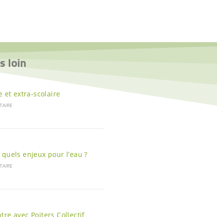
s loin
e et extra-scolaire
TAIRE
 quels enjeux pour l’eau ?
TAIRE
re avec Poiters Collectif