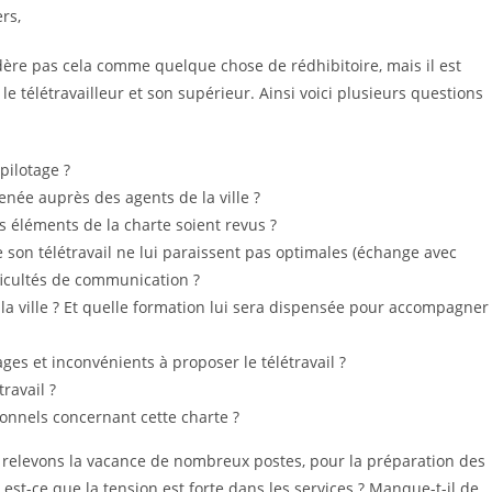
rs,
nsidère pas cela comme quelque chose de rédhibitoire, mais il est
e télétravailleur et son supérieur. Ainsi voici plusieurs questions
pilotage ?
enée auprès des agents de la ville ?
 éléments de la charte soient revus ?
de son télétravail ne lui paraissent pas optimales (échange avec
fficultés de communication ?
e la ville ? Et quelle formation lui sera dispensée pour accompagner
ges et inconvénients à proposer le télétravail ?
ravail ?
onnels concernant cette charte ?
 relevons la vacance de nombreux postes, pour la préparation des
 est-ce que la tension est forte dans les services ? Manque-t-il de