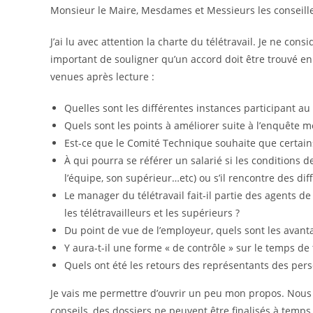
Monsieur le Maire, Mesdames et Messieurs les conseille
J’ai lu avec attention la charte du télétravail. Je ne co
important de souligner qu’un accord doit être trouvé en l
venues après lecture :
Quelles sont les différentes instances participant au 
Quels sont les points à améliorer suite à l’enquête m
Est-ce que le Comité Technique souhaite que certains
À qui pourra se référer un salarié si les conditions 
l’équipe, son supérieur…etc) ou s’il rencontre des di
Le manager du télétravail fait-il partie des agents d
les télétravailleurs et les supérieurs ?
Du point de vue de l’employeur, quels sont les avanta
Y aura-t-il une forme « de contrôle » sur le temps de t
Quels ont été les retours des représentants des pers
Je vais me permettre d’ouvrir un peu mon propos. Nous
conseils, des dossiers ne peuvent être finalisés à temps,