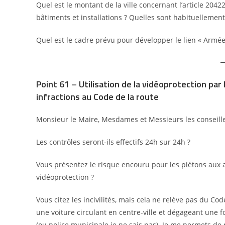
Quel est le montant de la ville concernant l’article 20
bâtiments et installations ? Quelles sont habituellement
Quel est le cadre prévu pour développer le lien « Armée
Point 61 – Utilisation de la vidéoprotection pa
infractions au Code de la route
Monsieur le Maire, Mesdames et Messieurs les conseille
Les contrôles seront-ils effectifs 24h sur 24h ?
Vous présentez le risque encouru pour les piétons aux a
vidéoprotection ?
Vous citez les incivilités, mais cela ne relève pas du C
une voiture circulant en centre-ville et dégageant une fo
(ou police municipale je ne sais pas). Je me permets d