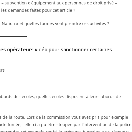
422 – subvention d’équipement aux personnes de droit privé –
 les demandes faites pour cet article ?
-Nation » et quelles formes vont prendre ces activités ?
r les opérateurs vidéo pour sanctionner certaines
rs,
bords des écoles, quelles écoles disposent à leurs abords de
ode de la route. Lors de la commission vous avez pris pour exemple
rte fumée, celle-ci a pu être stoppée par l’intervention de la police
e reprendre cet exemple car ici la présence humaine a pu résoudre