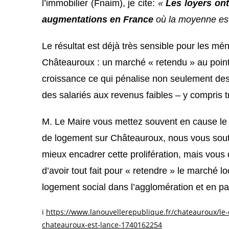
l’immobilier (Fnaim), je cite:
«
Les loyers on
augmentations en France
où la moyenne est
Le résultat est déjà très sensible pour les m
Châteauroux : un marché « retendu » au point 
croissance ce qui pénalise non seulement des
des salariés aux revenus faibles – y compris t
M. Le Maire vous mettez souvent en cause le 
de logement sur Châteauroux, nous vous souti
mieux encadrer cette prolifération, mais vous
d’avoir tout fait pour « retendre » le marché 
logement social dans l’agglomération et en pa
i
https://www.lanouvellerepublique.fr/chateauroux/le-
chateauroux-est-lance-1740162254