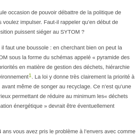
ule occasion de pouvoir débattre de la politique de
 voulez impulser. Faut-il rappeler qu’en début de
sition puissent siéger au SYTOM ?
il faut une boussole : en cherchant bien
on peut
la
TOM sous la forme du schémas appelé « pyramide des
 priorités en matière de gestion
des déchet
s
,
hiérarchie
1
nvironnement
.
La loi y
donne très clairement la priorité à
 avant même de songer au recyclage. Ce n’est qu’une
sérieux permettant de réduire au minimum les« déchets
isation énergétique » devrait être éventuellement
4 ans vous avez pris le problème à l’envers avec comme