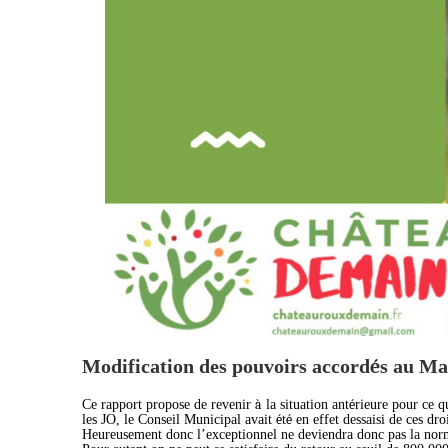
Modification des pouvoirs accord
é
s au Ma
à
é
Ce rapport propose de revenir
la situation ant
rieure pour ce q
é
é
les JO, le Conseil Municipal avait
t
en effet dessaisi de ces dr
Heureusement donc l
’
exceptionnel ne deviendra donc pas la no