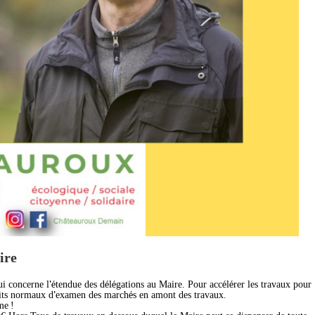
ire
’é
é
é
é
é
ui concerne l
tendue des d
l
gations au Maire. Pour acc
l
rer les travaux pour
’
é
oits normaux d
examen des march
s en amont des travaux.
rme
!