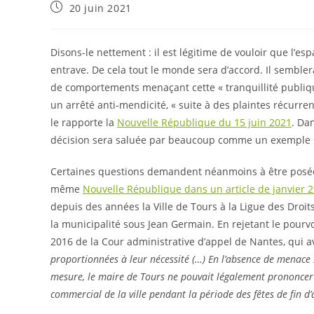
20 juin 2021
Disons-le nettement : il est légitime de vouloir que l’es
entrave. De cela tout le monde sera d’accord. Il semble
de comportements menaçant cette « tranquillité publique
un arrêté anti-mendicité, « suite à des plaintes récurr
le rapporte la
Nouvelle République du 15 juin 2021
. Da
décision sera saluée par beaucoup comme un exemple s
Certaines questions demandent néanmoins à être posées
même
Nouvelle République dans un article de janvier 
depuis des années la Ville de Tours à la Ligue des Droit
la municipalité sous Jean Germain. En rejetant le pourvoi 
2016 de la Cour administrative d’appel de Nantes, qui a
proportionnées à leur nécessité (…) En l’absence de menace s
mesure, le maire de Tours ne pouvait légalement prononcer l
commercial de la ville pendant la période des fêtes de fin d