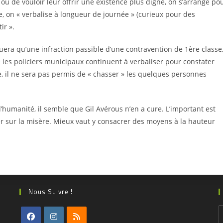
ou de vouloir leur offrir une existence plus digne, on s’arrange po
gue, on « verbalise à longueur de journée » (curieux pour des
ir ».
tuera qu’une infraction passible d’une contravention de 1ère classe
que les policiers municipaux continuent à verbaliser pour constater
le, il ne sera pas permis de « chasser » les quelques personnes
d’humanité, il semble que Gil Avérous n’en a cure. L’important est
ler sur la misère. Mieux vaut y consacrer des moyens à la hauteur
Nous Suivre !