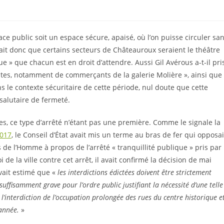
pace public soit un espace sécure, apaisé, où l’on puisse circuler sa
rait donc que certains secteurs de Châteauroux seraient le théâtre
 » que chacun est en droit d’attendre. Aussi Gil Avérous a-t-il pri
entes, notamment de commerçants de la galerie Molière », ainsi que
ns le contexte sécuritaire de cette période, nul doute que cette
alutaire de fermeté.
, ce type d’arrêté n’étant pas une première. Comme le signale la
2017
, le Conseil d’État avait mis un terme au bras de fer qui opposai
s de l’Homme à propos de l’arrêté « tranquillité publique » pris par
de la ville contre cet arrêt, il avait confirmé la décision de mai
vait estimé que «
les interdictions édictées doivent être strictement
uffisamment grave pour l’ordre public justifiant la nécessité d’une telle
’interdiction de l’occupation prolongée des rues du centre historique e
’année.
»