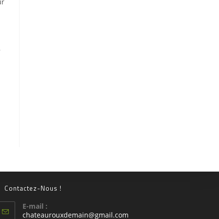
ur
,
Contactez-Nous !
E-mail :
chateaurouxdemain@gmail.com