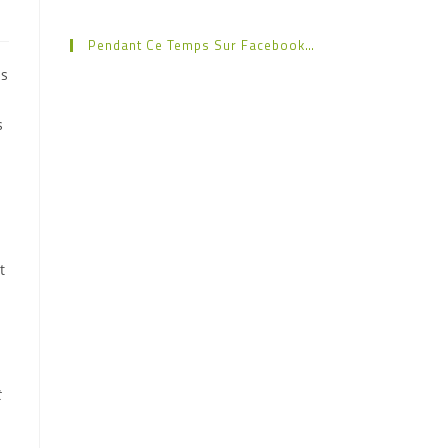
Pendant Ce Temps Sur Facebook…
ns
s
t
t