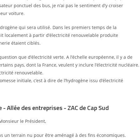
sateur ponctuel des bus, je n’ai pas
le sentiment d’y croiser
eur voiture.
hydrogène qui sera utilisé. Dans les premiers
temps de la
 localement à partir d’électricité
renouvelable produite
erie étaient ciblés.
uestion que d’électricité verte. A l’échelle
européenne, il y a de
ertains pays, dont la
France, veulent y inclure l’électricité nucléaire.
ctricité renouvelable.
romesse initiale, c’est à dire de l’hydrogène
issu d’électricité
 - Allée des entreprises - ZAC de Cap Sud
Monsieur le Président,
ns un terrain nu pour être aménagé à des fins
économiques.