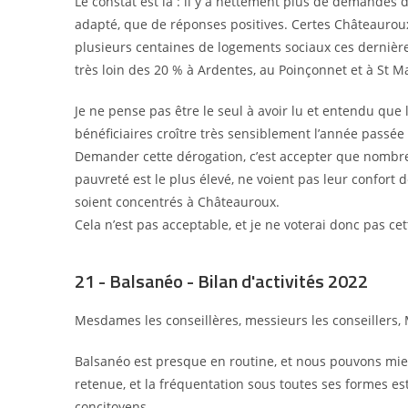
Le constat est là
: il y a nettement plus de demandes d
adapté, que de réponses positives. Certes Châteauroux
plusieurs centaines de logements sociaux ces derniè
très loin des 20
% à Ardentes, au Poinçonnet
et à St M
Je ne pense pas être le seul à avoir lu et entendu que l
bénéficiaires croître très sensiblement l’année passé
Demander cette dérogation, c’est accepter que nombre
pauvreté est le plus élevé, ne voient pas leur confort de
soient concentrés à Châteauroux.
Cela n’est pas acceptable, et je ne voterai donc pas cet
21 - Balsanéo - Bilan d'activités 2022
Mesdames les conseillères, messieurs les conseillers, 
Balsanéo est presque en routine, et nous pouvons mie
retenue, et la fréquentation sous toutes ses formes es
concitoyens.