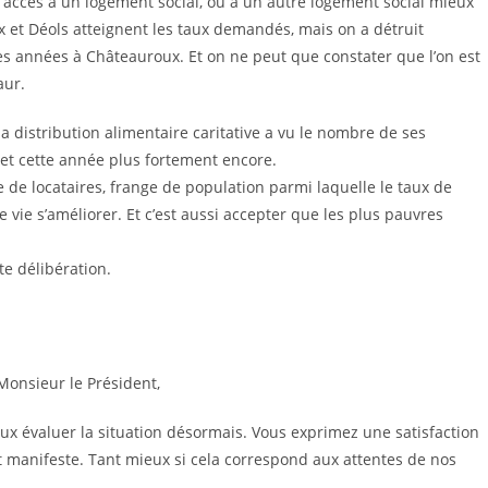
’accès à un logement social, ou à un autre
logement social mieux
 et Déols atteignent les
taux demandés, mais on a détruit
res années à
Châteauroux. Et on ne peut que constater que l’on est
aur.
a distribution alimentaire caritative a vu le
nombre de ses
e et cette année plus fortement
encore.
 de locataires, frange de population parmi
laquelle le taux de
 vie s’améliorer. Et c’est
aussi accepter que les plus pauvres
te délibération.
Monsieur le Président,
ux évaluer la situation désormais. Vous
exprimez une satisfaction
t manifeste. Tant
mieux si cela correspond aux attentes de nos