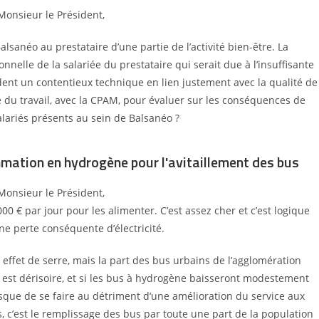
Monsieur le Président,
alsanéo au prestataire d’une partie de
l’activité bien-être. La
onnelle de la salariée
du prestataire qui serait due à l’insuffisante
ent un contentieux technique en lien justement avec la qualité de
 du travail, avec la CPAM, pour évaluer sur les conséquences de
salariés présents au sein de Balsanéo
?
mation en hydrogène pour l'avitaillement des bus
Monsieur le Président,
0 € par jour pour les alimenter. C’est assez
cher et c’est logique
 une perte conséquente
d’électricité.
 effet de serre, mais la part des bus urbains de
l’agglomération
 est dérisoire, et si les bus à
hydrogène baisseront modestement
risque de
se faire au détriment d’une amélioration du service aux
s, c’est le remplissage des bus par toute une part de la
population