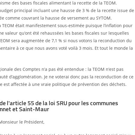
isme des bases fiscales
alimentant la recette de la TEOM.
budget principal incluant une hausse de 3
% de
la recette issue de
ncée comme couvrant la
hausse de versement au SYTOM.
e la TEOM était manifestement sous-estimée
puisque l’inflation pour
me valeur qu’ont été
rehaussées les bases fiscales sur lesquelles
TEOM sera augmentée de 7,1
% si nous votons la reconduction du
entaire à ce que nous avons voté voilà 3 mois. Et tout le monde la
égionale des Comptes n’a pas été entendue
: la
TEOM n’est pas
uté d’agglomération. Je ne
voterai donc pas la reconduction de ce
re est
affectée à une vraie politique de prévention des déchets.
de l'article 55 de la loi SRU pour les communes
onnet et Saint-Maur
Monsieur le Président,